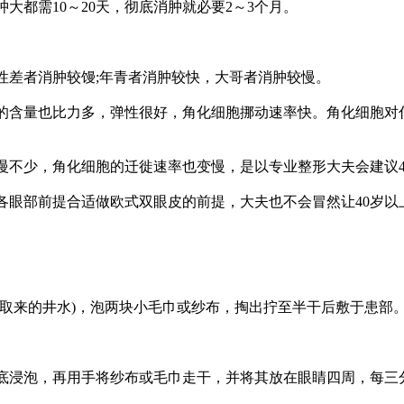
大都需10～20天，彻底消肿就必要2～3个月。
性差者消肿较馒;年青者消肿较快，大哥者消肿较慢。
的含量也比力多，弹性很好，角化细胞挪动速率快。角化细胞对
慢不少，角化细胞的迁徙速率也变慢，是以专业整形大夫会建议
各眼部前提合适做欧式双眼皮的前提，大夫也不会冒然让40岁以
取来的井水)，泡两块小毛巾或纱布，掏出拧至半干后敷于患部。4
底浸泡，再用手将纱布或毛巾走干，并将其放在眼睛四周，每三