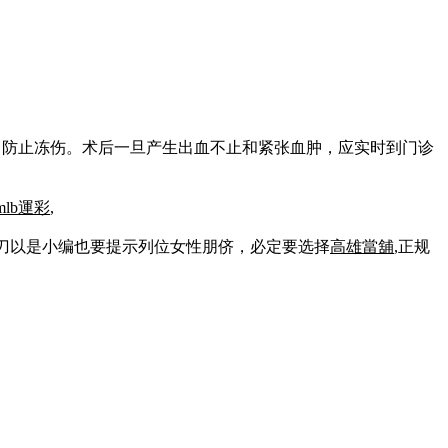
，防止冻伤。术后一旦产生出血不止和紧张血肿，应实时到门诊
mlb運彩
,
刀以是小编也要提示列位女性朋侪，必定要选择
高雄當舖
,正规