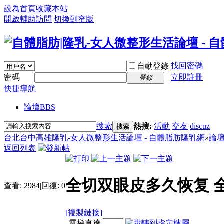
設為首頁
收藏本站
開啟輔助訪問
切換到窄版
找回密碼
自動登錄
密碼
立即註冊
登錄
快捷導航
論壇
BBS
搜索
熱搜:
活動
交友
discuz
搜索
台北台中高雄隆乳-女人微整形生活論壇 - 自體脂肪隆乳網
»
論
返回列表
全切双眼皮多久恢复 
查看:
2984
|
回復:
0
[複製鏈接]
電梯直達