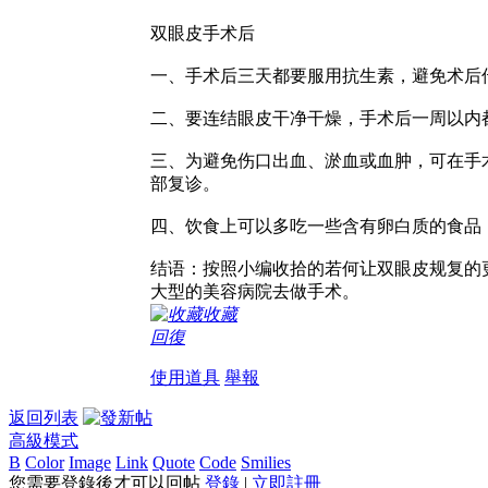
双眼皮手术后
一、手术后三天都要服用抗生素，避免术后
二、要连结眼皮干净干燥，手术后一周以内
三、为避免伤口出血、淤血或血肿，可在手
部复诊。
四、饮食上可以多吃一些含有卵白质的食品
结语：按照小编收拾的若何让双眼皮规复的
大型的美容病院去做手术。
收藏
回復
使用道具
舉報
返回列表
高級模式
B
Color
Image
Link
Quote
Code
Smilies
您需要登錄後才可以回帖
登錄
|
立即註冊