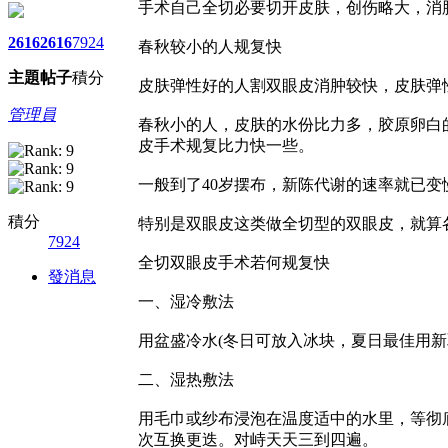
手术自己全切必要切开皮肤，创伤略大，消肿
2616
2616
7924
春秋较小的人规复快
主題
帖子
積分
皮肤弹性好的人割双眼皮消肿较快，皮肤弹
管理員
春秋小的人，皮肤的水份比力多，胶原卵白
皮手术规复比力快一些。
一般到了40岁摆布，新陈代谢的速率就已变
積分
特别是双眼皮这类做全切型的双眼皮，就算
7924
全切双眼皮手术若何规复快
發消息
一、湿冷敷法
用盆盛冷水(冬日可放入冰块，夏日最佳用新
二、湿热敷法
用毛巾或纱布浸泡在温度适中的水里，等彻
次互换更迭。对峙天天三到四遍。